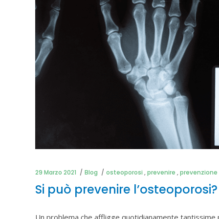
29 Marzo 2021
Blog
osteoporosi
,
prevenire
,
prevenzione
Si può prevenire l’osteoporosi?
Un problema che affligge quotidianamente tantissime 